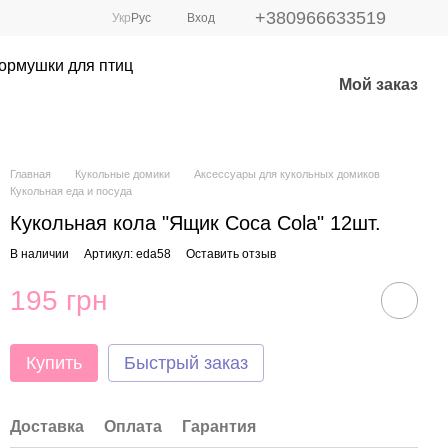
+380966633519
Укр
Рус
Вход
ормушки для птиц
Мой заказ
Главная
Кукольные домики
Аксессуары для кукольных домиков
Кукольная еда и посуда
Кукольная кола "Ящик Coca Cola" 12шт.
В наличии
Артикул: eda58
Оставить отзыв
195 грн
Купить
Быстрый заказ
Доставка
Оплата
Гарантия