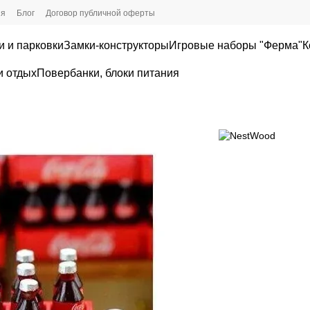
ия
Блог
Договор публичной оферты
и и парковки
Замки-конструкторы
Игровые наборы "Ферма"
К
и отдых
Повербанки, блоки питания