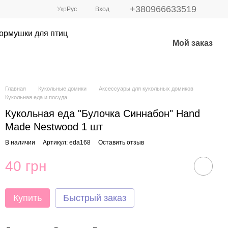
+380966633519
Укр
Рус
Вход
ормушки для птиц
Мой заказ
Главная
Кукольные домики
Аксессуары для кукольных домиков
Кукольная еда и посуда
Кукольная еда "Булочка Синнабон" Hand
Made Nestwood 1 шт
В наличии
Артикул: eda168
Оставить отзыв
40 грн
Купить
Быстрый заказ