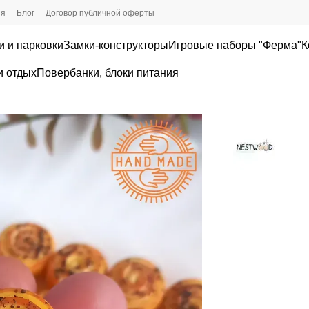
ия
Блог
Договор публичной оферты
и и парковки
Замки-конструкторы
Игровые наборы "Ферма"
К
и отдых
Повербанки, блоки питания