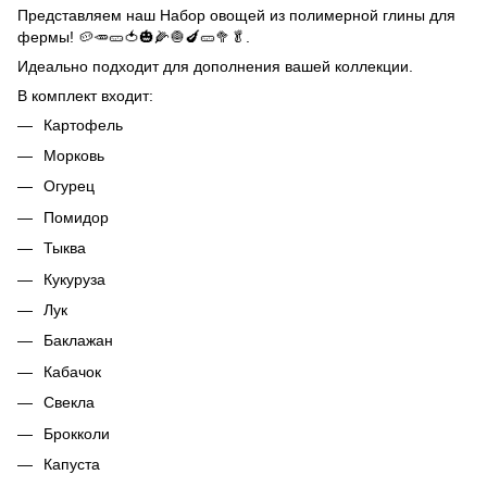
Представляем наш Набор овощей из полимерной глины для
фермы! 🥔🥕🥒🍅🎃🌽🧅🍆🥒🥦🥬.
Идеально подходит для дополнения вашей коллекции.
В комплект входит:
Картофель
Морковь
Огурец
Помидор
Тыква
Кукуруза
Лук
Баклажан
Кабачок
Свекла
Брокколи
Капуста