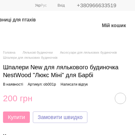
+380966633519
Укр
Рус
Вхід
вниці для птахів
Мій кошик
Головна
Лялькові будиночки
Аксесуари для лялькових будиночків
Шпалери для лялькових будиночків
Шпалери New для лялькового будиночка
NestWood "Люкс Міні" для Барбі
В наявності
Артикул: ob001p
Написати відгук
200 грн
Купити
Замовити швидко