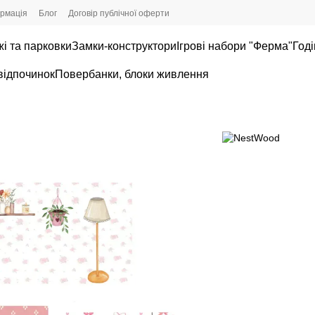
ормація
Блог
Договір публічної оферти
і та парковки
Замки-конструктори
Ігрові набори "Ферма"
Годі
 відпочинок
Повербанки, блоки живлення