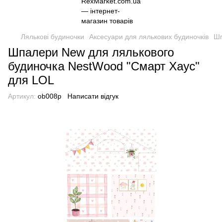
Лялькові будиночки
Аксесуари для лялькових будиночків
Шп
Шпалери New для лялькового
будиночка NestWood "Смарт Хаус"
для LOL
Артикул:
ob008p
Написати відгук