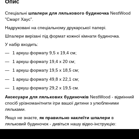
Опис
Спеціальні
шпалери для лялькового будиночка
NestWood
"Смарт Хаус".
Надруковані на спеціальному друкарської папері.
Шпалери вирізані під формат кожної кімнати будиночка.
У набір входить:
1 аркуш формату 9,5 х 19,4 см;
1 аркуш формату 19,4 х 20 см;
1 аркуш формату 19,5 х 18,5 см;
1 аркуш формату 49,8 х 22,1 см;
1 аркуш формату 29,2 х 19,5 см.
Аксесуари для лялькових будиночків
NestWood - відмінний
спосіб урізноманітнити ігри вашої дитини з улюбленими
ляльками.
Якщо не знаєте,
як правильно наклеїти шпалери
в
ляльковий будиночок - дивіться нашу відео-інструкцію: