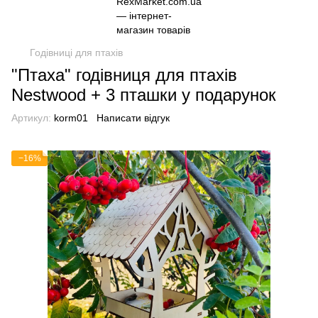
Годівниці для птахів
"Птаха" годівниця для птахів
Nestwood + 3 пташки у подарунок
Артикул:
korm01
Написати відгук
−16%