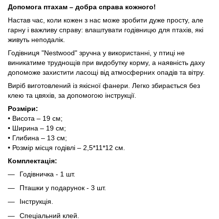
Допомога птахам – добра справа кожного!
Настав час, коли кожен з нас може зробити дуже просту, але
гарну і важливу справу: влаштувати годівницю для птахів, які
живуть неподалік.
Годівниця "Nestwood" зручна у використанні, у птиці не
виникатиме труднощів при видобутку корму, а наявність даху
допоможе захистити ласощі від атмосферних опадів та вітру.
Виріб виготовлений із якісної фанери. Легко збирається без
клею та цвяхів, за допомогою інструкції.
Розміри:
• Висота – 19 см;
• Ширина – 19 см;
• Глибина – 13 см;
• Розмір місця годівлі – 2,5*11*12 см.
Комплектація:
Годівничка - 1 шт.
Пташки у подарунок - 3 шт.
Інструкція.
Спеціальний клей.