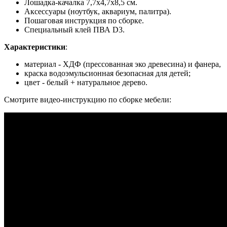
Лошадка-качалка 7,7х4,7х8,5 см.
Аксессуары (ноутбук, аквариум, палитра).
Пошаговая инструкция по сборке.
Специальный клей ПВА D3.
Характеристики
:
материал - ХДФ (прессованная эко древесина) и фанера,
краска водоэмульсионная безопасная для детей;
цвет - белый + натуральное дерево.
Смотрите видео-инструкцию по сборке мебели: