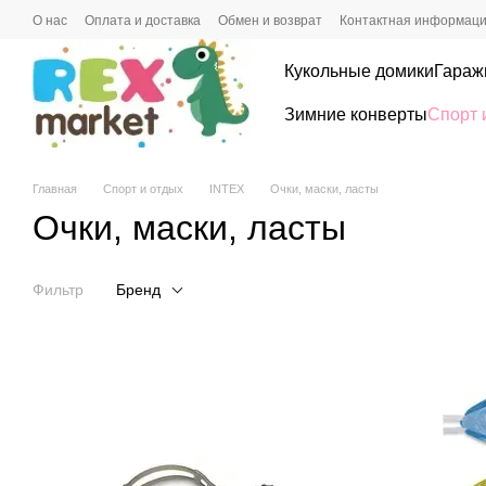
Перейти к основному контенту
О нас
Оплата и доставка
Обмен и возврат
Контактная информац
Кукольные домики
Гараж
Зимние конверты
Спорт 
Главная
Спорт и отдых
INTEX
Очки, маски, ласты
Очки, маски, ласты
Фильтр
Бренд