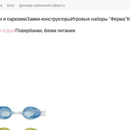
ия
Блог
Договор публичной оферты
и и парковки
Замки-конструкторы
Игровые наборы "Ферма"
К
и отдых
Повербанки, блоки питания