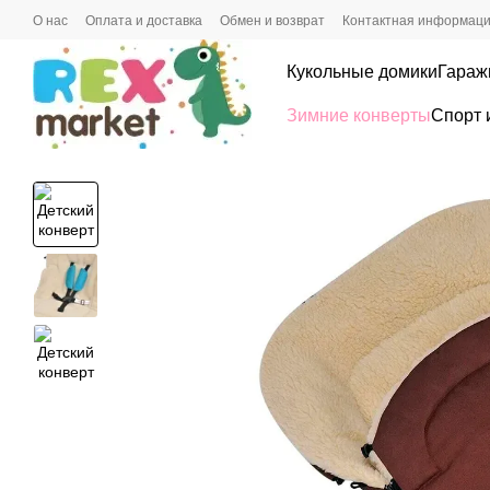
Перейти к основному контенту
О нас
Оплата и доставка
Обмен и возврат
Контактная информац
Кукольные домики
Гараж
Зимние конверты
Спорт 