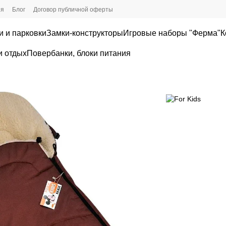
ия
Блог
Договор публичной оферты
и и парковки
Замки-конструкторы
Игровые наборы "Ферма"
К
и отдых
Повербанки, блоки питания