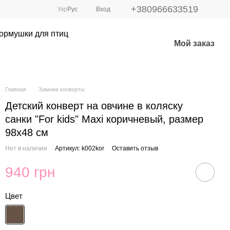
+380966633519
Укр
Рус
Вход
ормушки для птиц
Мой заказ
Главная
Зимние конверты
Детский конверт на овчине в коляску
санки "For kids" Maxi коричневый, размер
98х48 см
Нет в наличии
Артикул: k002kor
Оставить отзыв
940 грн
Цвет