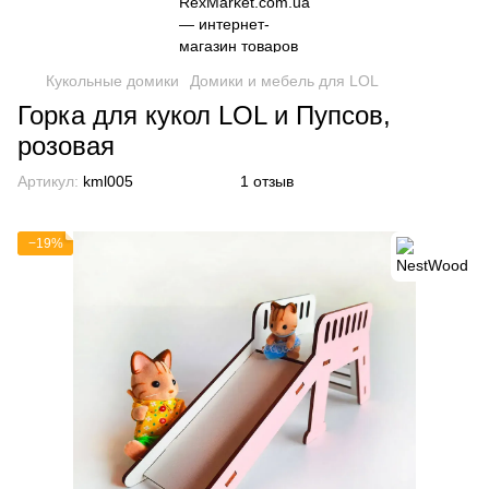
Кукольные домики
Домики и мебель для LOL
Горка для кукол LOL и Пупсов,
розовая
Артикул:
kml005
1 отзыв
−19%