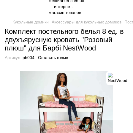
Кукольные домики
Аксессуары для кукольных домиков
Пос
Комплект постельного белья 8 ед. в
двухъярусную кровать "Розовый
плюш" для Барбі NestWood
Артикул:
pb004
Оставить отзыв