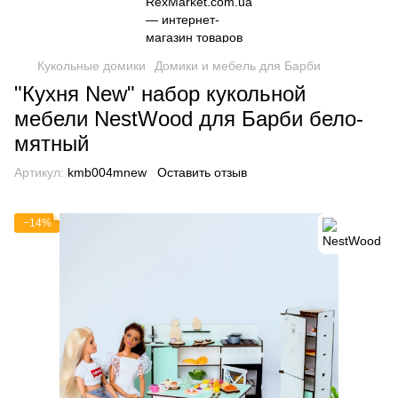
Кукольные домики
Домики и мебель для Барби
"Кухня New" набор кукольной
мебели NestWood для Барби бело-
мятный
Артикул:
kmb004mnew
Оставить отзыв
−14%