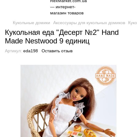
Кукольные домики
Аксессуары для кукольных домиков
Куко
Кукольная еда "Десерт №2" Hand
Made Nestwood 9 единиц
Артикул:
eda198
Оставить отзыв