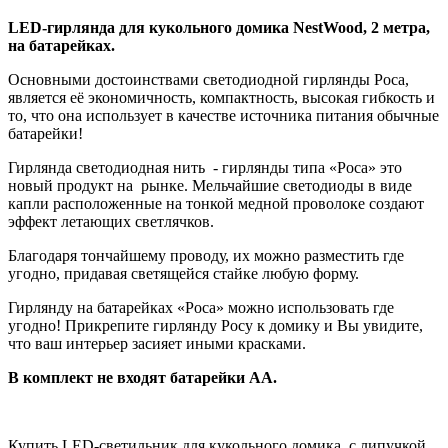
LED-гирлянда для кукольного домика NestWood, 2 метра,
на батарейках.
Основными достоинствами светодиодной гирлянды Роса,
является её экономичность, компактность, высокая гибкость и
то, что она использует в качестве источника питания обычные
батарейки!
Гирлянда светодиодная нить - гирлянды типа «Роса» это
новый продукт на рынке. Мельчайшие светодиоды в виде
капли расположенные на тонкой медной проволоке создают
эффект летающих светлячков.
Благодаря тончайшему проводу, их можно разместить где
угодно, придавая светящейся стайке любую форму.
Гирлянду на батарейках «Роса» можно использовать где
угодно! Прикрепите гирлянду Росу к домику и Вы увидите,
что ваш интерьер засияет иными красками.
В комплект не входят батарейки АА.
Купить LED-светильник для кукольного домика, с липучкой,