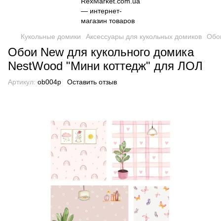
Кукольные домики
Аксессуары для кукольных домиков
Обо
Обои New для кукольного домика
NestWood "Мини коттедж" для ЛОЛ
Артикул:
ob004p
Оставить отзыв