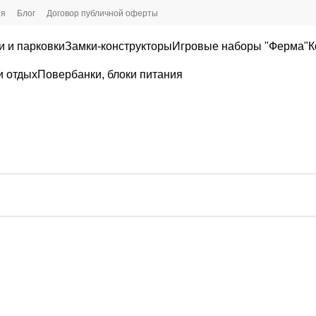
ия
Блог
Договор публичной оферты
и и парковки
Замки-конструкторы
Игровые наборы "Ферма"
К
и отдых
Повербанки, блоки питания