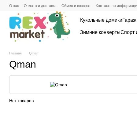
Перейти к основному контенту
О нас
Оплата и доставка
Обмен и возврат
Контактная информац
Кукольные домики
Гараж
Зимние конверты
Спорт 
Главная
Qman
Qman
Нет товаров