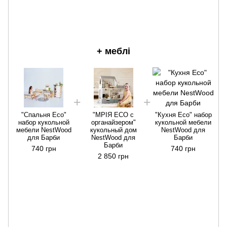
+ меблі
"Спальня Eсo"
"МРІЯ ECO с
"Кухня Eco" набор
набор кукольной
органайзером"
кукольной мебели
мебели NestWood
кукольный дом
NestWood для
для Барби
NestWood для
Барби
Барби
740 грн
740 грн
2 850 грн