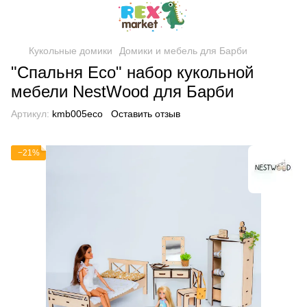
Кукольные домики
Домики и мебель для Барби
"Спальня Eсo" набор кукольной
мебели NestWood для Барби
Артикул:
kmb005eco
Оставить отзыв
−21%