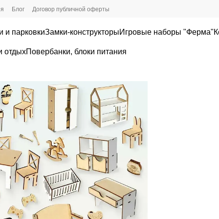
ия
Блог
Договор публичной оферты
и и парковки
Замки-конструкторы
Игровые наборы "Ферма"
К
и отдых
Повербанки, блоки питания