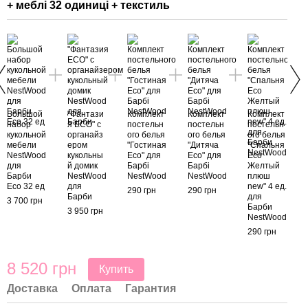
+ меблі 32 одиниці + текстиль
+ м
Большой
"Фантази
Комплект
Комплект
Комплект
набор
я ECO" с
постельн
постельн
постельн
кукольной
органайз
ого белья
ого белья
ого белья
Боль
мебели
ером
"Гостиная
"Дитяча
"Спальня
мебе
NestWood
кукольны
Eco" для
Eco" для
Eco
Барб
для
й домик
Барбі
Барбі
Желтый
Барби
NestWood
NestWood
NestWood
плюш
3 700
Eco 32 ед
для
new" 4 ед.
290 грн
290 грн
Барби
для
3 700 грн
Барби
3 950 грн
NestWood
7 
290 грн
8 520 грн
Купить
Доставка
Оплата
Гарантия