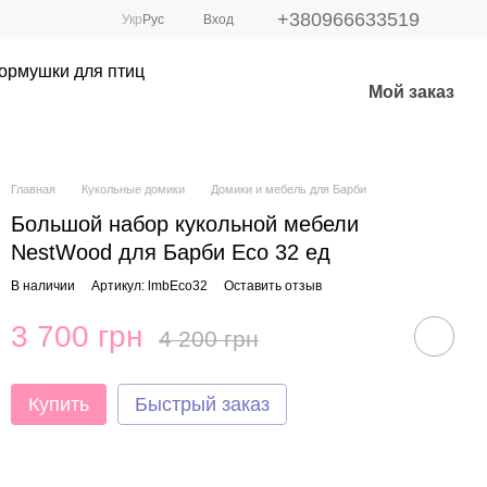
+380966633519
Укр
Рус
Вход
ормушки для птиц
Мой заказ
Главная
Кукольные домики
Домики и мебель для Барби
Большой набор кукольной мебели
NestWood для Барби Eco 32 ед
В наличии
Артикул: lmbEco32
Оставить отзыв
3 700 грн
4 200 грн
Купить
Быстрый заказ