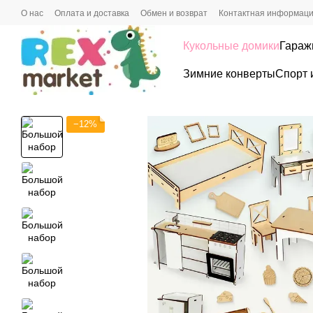
Перейти к основному контенту
О нас
Оплата и доставка
Обмен и возврат
Контактная информац
Кукольные домики
Гараж
Зимние конверты
Спорт 
−12%